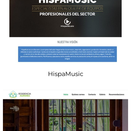
HispaMusic