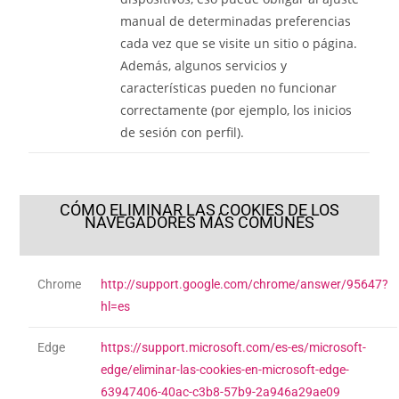
manual de determinadas preferencias
cada vez que se visite un sitio o página.
Además, algunos servicios y
características pueden no funcionar
correctamente (por ejemplo, los inicios
de sesión con perfil).
CÓMO ELIMINAR LAS COOKIES DE LOS
NAVEGADORES MÁS COMUNES
Chrome
http://support.google.com/chrome/answer/95647?
hl=es
Edge
https://support.microsoft.com/es-es/microsoft-
edge/eliminar-las-cookies-en-microsoft-edge-
63947406-40ac-c3b8-57b9-2a946a29ae09