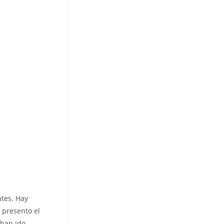
tes. Hay
 presento el
 han ido