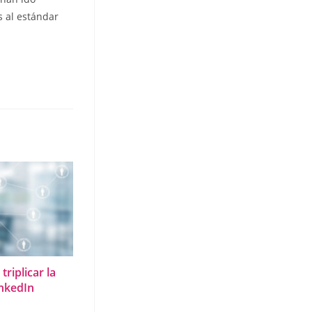
 al estándar
riplicar la
inkedIn