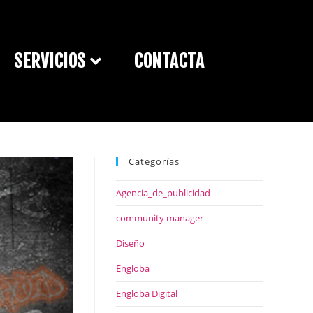
SERVICIOS
CONTACTA
Categorías
Agencia_de_publicidad
community manager
Diseño
Engloba
Engloba Digital