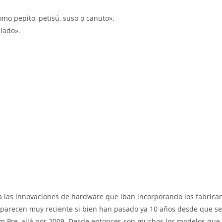
como pepito, petisú, suso o canuto».
elado».
 las innovaciones de hardware que iban incorporando los fabrican
parecen muy reciente si bien han pasado ya 10 años desde que se
lm Pre, allá por 2009. Desde entonces son muchos los modelos que