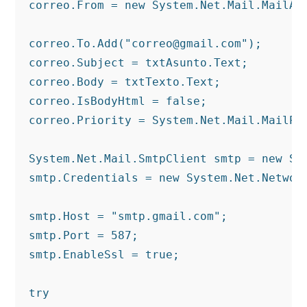
correo.From = new System.Net.Mail.MailAdd
correo.To.Add("correo@gmail.com");

correo.Subject = txtAsunto.Text;

correo.Body = txtTexto.Text;

correo.IsBodyHtml = false;

correo.Priority = System.Net.Mail.MailPri
System.Net.Mail.SmtpClient smtp = new Sys
smtp.Credentials = new System.Net.Network
smtp.Host = "smtp.gmail.com";

smtp.Port = 587;

smtp.EnableSsl = true;

try
