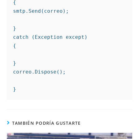
{

smtp.Send(correo);

}

catch (Exception except)

{

}

correo.Dispose();

}
TAMBIÉN PODRÍA GUSTARTE